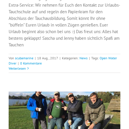
Extra-Service: Wir nehmen für Euch den Kontakt zur Urlaubs-
Tauchschule auf und regeln den Papierkram für den
Abschluss der Tauchausbildung. Somit könnt Ihr ohne
"büffeln" Euren Urlaub in vollen Zügen genießen. Euer
Urlaub beginnt also schon bei uns :-) Das freut uns: Alles hat
bestens geklappt! Sascha und Jenny haben sichtlich Spaß am
Tauchen
Von
scubamarine
|
18 Aug., 2017
|
Kategorien:
News
|
Tags:
Open Water
Diver
|
0 Kommentare
Weiterlesen