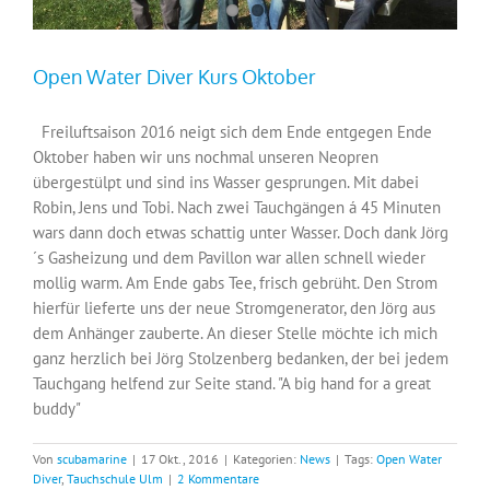
Open Water Diver Kurs Oktober
Freiluftsaison 2016 neigt sich dem Ende entgegen Ende
Oktober haben wir uns nochmal unseren Neopren
übergestülpt und sind ins Wasser gesprungen. Mit dabei
Robin, Jens und Tobi. Nach zwei Tauchgängen á 45 Minuten
wars dann doch etwas schattig unter Wasser. Doch dank Jörg
´s Gasheizung und dem Pavillon war allen schnell wieder
mollig warm. Am Ende gabs Tee, frisch gebrüht. Den Strom
hierfür lieferte uns der neue Stromgenerator, den Jörg aus
dem Anhänger zauberte. An dieser Stelle möchte ich mich
ganz herzlich bei Jörg Stolzenberg bedanken, der bei jedem
Tauchgang helfend zur Seite stand. "A big hand for a great
buddy"
Von
scubamarine
|
17 Okt., 2016
|
Kategorien:
News
|
Tags:
Open Water
Diver
,
Tauchschule Ulm
|
2 Kommentare