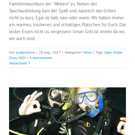
Familientauchkurs der "Webers" zu. Neben der
Tauchausbildung kam der Spaß und natürlich das Grillen
nicht zu kurz. Egal ob kalt, nass oder warm. Wir haben immer
ein warmes, trockenes und schattiges Plätzchen für Euch. Dat
lecker Essen nicht zu vergessen! Unser Grill ist immer da wo
wir auch sind.
Von
scubamarine
|
20 Aug., 2017
|
Kategorien:
News
|
Tags:
Open Water
Diver
,
PADI
|
0 Kommentare
Weiterlesen