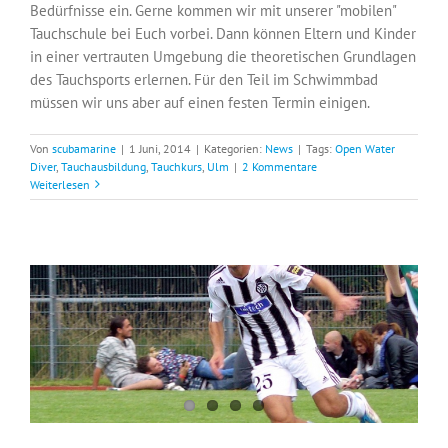
Bedürfnisse ein. Gerne kommen wir mit unserer "mobilen"
Tauchschule bei Euch vorbei. Dann können Eltern und Kinder
in einer vertrauten Umgebung die theoretischen Grundlagen
des Tauchsports erlernen. Für den Teil im Schwimmbad
müssen wir uns aber auf einen festen Termin einigen.
Von
scubamarine
|
1 Juni, 2014
|
Kategorien:
News
|
Tags:
Open Water
Diver
,
Tauchausbildung
,
Tauchkurs
,
Ulm
|
2 Kommentare
Weiterlesen