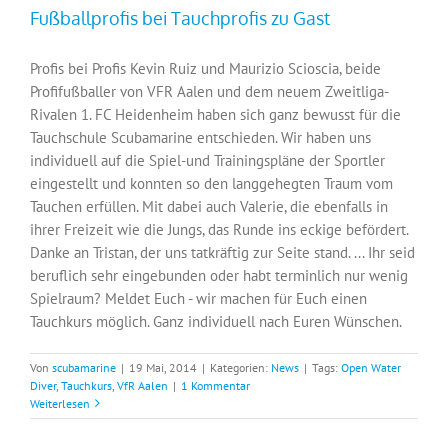
Fußballprofis bei Tauchprofis zu Gast
Profis bei Profis Kevin Ruiz und Maurizio Scioscia, beide
Profifußballer von VFR Aalen und dem neuem Zweitliga-
Rivalen 1. FC Heidenheim haben sich ganz bewusst für die
Tauchschule Scubamarine entschieden. Wir haben uns
individuell auf die Spiel-und Trainingspläne der Sportler
eingestellt und konnten so den langgehegten Traum vom
Tauchen erfüllen. Mit dabei auch Valerie, die ebenfalls in
ihrer Freizeit wie die Jungs, das Runde ins eckige befördert.
Danke an Tristan, der uns tatkräftig zur Seite stand. ... Ihr seid
beruflich sehr eingebunden oder habt terminlich nur wenig
Spielraum? Meldet Euch - wir machen für Euch einen
Tauchkurs möglich. Ganz individuell nach Euren Wünschen.
Von
scubamarine
|
19 Mai, 2014
|
Kategorien:
News
|
Tags:
Open Water
Diver
,
Tauchkurs
,
VfR Aalen
|
1 Kommentar
Weiterlesen