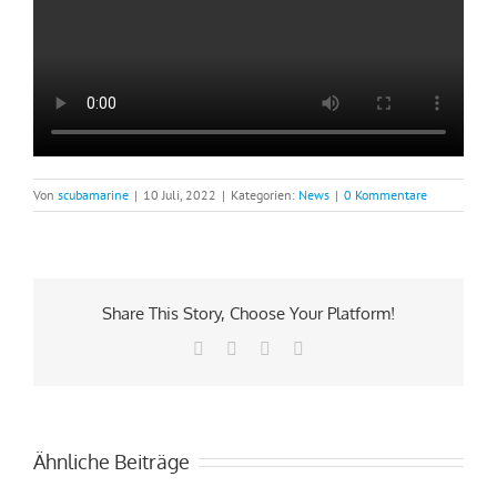
Von
scubamarine
|
10 Juli, 2022
|
Kategorien:
News
|
0 Kommentare
Share This Story, Choose Your Platform!
Facebook
Pinterest
Vk
E-
Mail
Ähnliche Beiträge