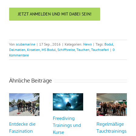
JETZT ANMELDEN UND MIT DABEI SEIN!
Von
scubamarine
|
17 Sep., 2016
|
Kategorien:
News
|
Tags:
Bodul
,
Dalmatien
,
Kroatien
,
MS Bodul
,
Schiffsreise
,
Tauchen
,
Tauchsafari
|
0
Kommentare
Ähnliche Beiträge
Freediving
Entdecke die
Regelmäßige
Trainings und
Faszination
Tauchtrainings
Kurse