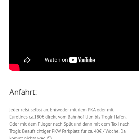
Anfahrt:
Jeder reist selbst an. Entweder mit dem PKA oder mit
Eurolines ca.180€ direkt vom Bahnhof Ulm bis Trogir Hafen.
Oder mit dem Flieger nach Split und dann mit dem Taxi nach
Trogir. Beaufsichtiger PKW Parkplatz für ca. 40€ / Woche. Da
kommt nichts weg 🙂