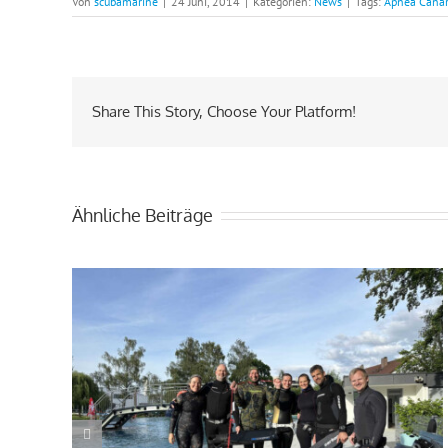
Von
scubamarine
|
24 Juni, 2014
|
Kategorien:
News
|
Tags:
Apnea Canar
Share This Story, Choose Your Platform!
Ähnliche Beiträge