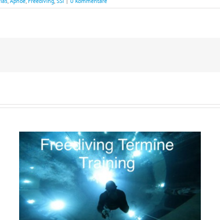
ias
,
Apnoe
,
Freediving
,
SSI
|
0 Kommentare